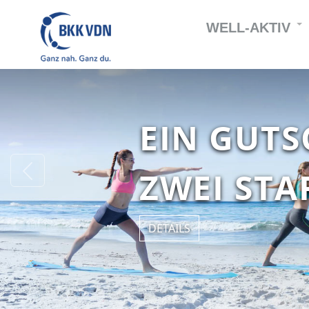
WELL-AKTIV
NEU: WERTGUTSCHEINE
EIN GUTS
Previous
ZWEI ST
DETAILS